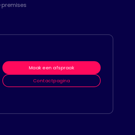
n-premises
Maak een afspraak
Contactpagina