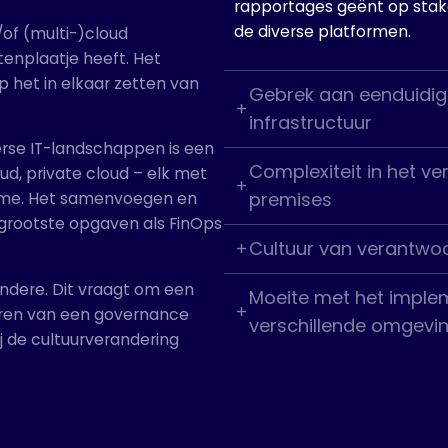
rapportages geënt op stak
de diverse platformen.
of (multi-)cloud
tenplaatje heeft. Het
p het in elkaar zetten van
Gebrek aan eenduidig i
infrastructuur
verse IT-landschappen is een
Complexiteit in het ve
ud, private cloud – elk met
premises
tme. Het samenvoegen en
 grootste opgaven als FinOps
Cultuur van verantwoo
andere. Dit vraagt om een
Moeite met het implem
teren van een governance
verschillende omgevi
j de cultuurverandering