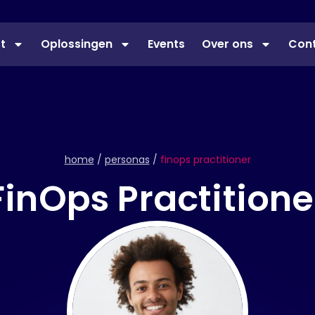
st
Oplossingen
Events
Over ons
Con
home
/
personas
/
finops practitioner
FinOps Practitione