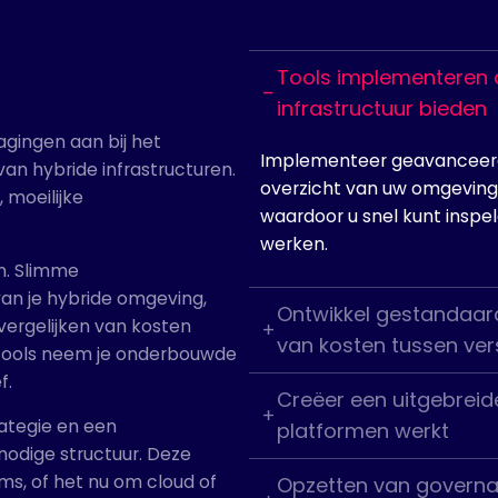
Tools implementeren di
infrastructuur bieden
dagingen aan bij het
Implementeer geavanceer
an hybride infrastructuren.
overzicht van uw omgeving.
 moeilijke
waardoor u snel kunt inspe
werken.
en. Slimme
an je hybride omgeving,
Ontwikkel gestandaardi
ergelijken van kosten
van kosten tussen ve
 tools neem je onderbouwde
f.
Creëer een uitgebreide
ategie en een
platformen werkt
odige structuur. Deze
ms, of het nu om cloud of
Opzetten van governa